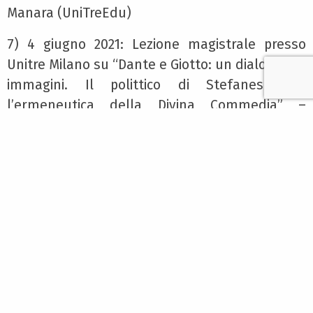
Manara (UniTreEdu)
7) 4 giugno 2021: Lezione magistrale presso
Unitre Milano su “Dante e Giotto: un dialogo per
immagini. Il polittico di Stefaneschi e
l’ermeneutica della Divina Commedia” –
Relatore Prof. Marco Marinacci (Università
eCampus/Fondazione Primato/UniTreEdu)
8) 5 marzo 2021: Lezione magistrale presso
Unitre Milano su “Il ruolo degli archetipi
nell’architettura contemporanea” – Relatore
Prof. Marco Marinacci (Università
eCampus/Fondazione Primato/UniTreEdu)
9) 15 gennaio 2021: Lezione magistrale presso
Unitre Milano su “Le meraviglie d’Oriente da