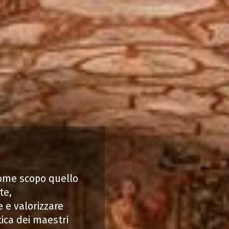
ome scopo quello
te,
 e valorizzare
ituzionali, ricerca
atica dei maestri