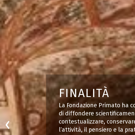
FINALITÀ
La Fondazione Primato ha c
ATTIVITÀ
di diffondere scientificamen
PREVIOUS
‹
contestualizzare, conservare
Archivi, convegni, progetti ist
l’attività, il pensiero e la pr
e formazione.